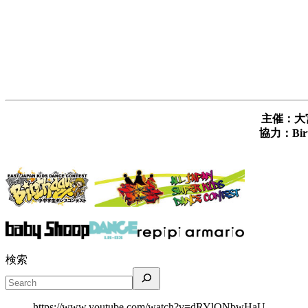
主催：大
協力：Birt
検索
https://www.youtube.com/watch?v=dRYlONbwHaU