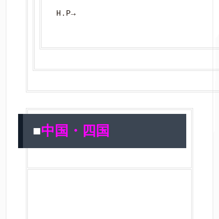
H.P→
■
中国・四国