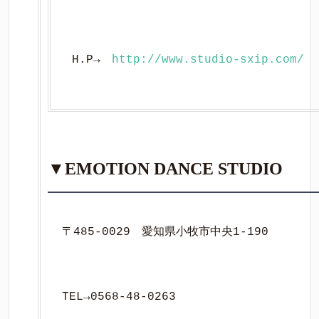
H.P→　
http://www.studio-sxip.com/
▼EMOTION DANCE STUDIO
〒485-0029　愛知県小牧市中央1-190
TEL→0568-48-0263