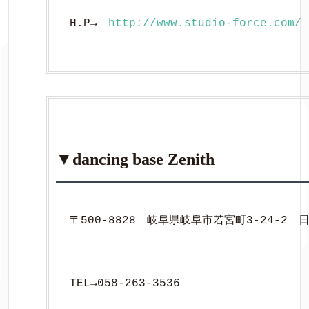
H.P→　
http://www.studio-force.com/
▼dancing base Zenith
〒500-8828　岐阜県岐阜市若宮町3-24-2　
TEL→058-263-3536