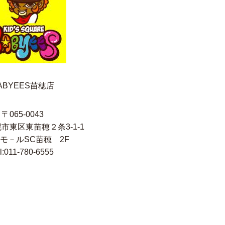
ABYEES苗穂店
〒065-0043
市東区東苗穂２条3-1-1
モ－ルSC苗穂 2F
l:011-780-6555