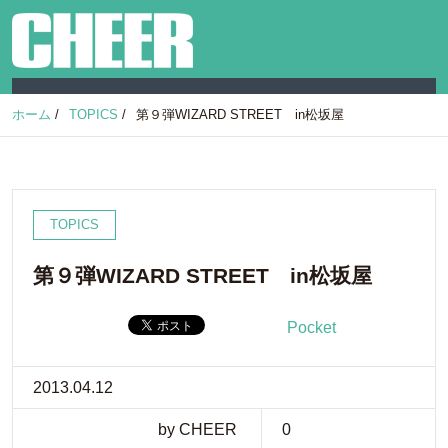
ホーム
/
TOPICS
/
第９弾WIZARD STREET in松坂屋
TOPICS
第９弾WIZARD STREET in松坂屋
Pocket
2013.04.12
by CHEER
0