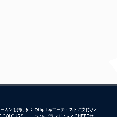
ーガンを掲げ多くのHipHopアーティストに支持され
S COLOURS」。 その妹ブランドであるCHEERは、