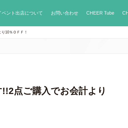
イベント出店について
お問い合わせ
CHEER Tube
C
計より10％ＯＦＦ！
ます!!2点ご購入でお会計より