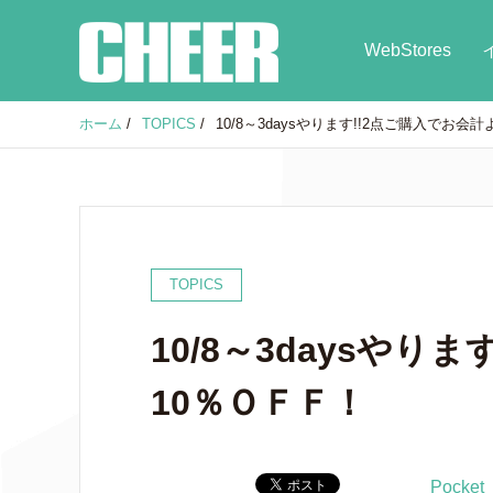
WebStores
ホーム
/
TOPICS
/
10/8～3daysやります!!2点ご購入でお会
TOPICS
10/8～3daysやり
10％ＯＦＦ！
Pocket