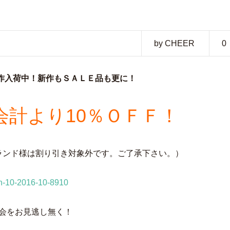
by CHEER
0
tion 新作入荷中！新作もＳＡＬＥ品も更に！
会計より10％ＯＦＦ！
ランド様は割り引き対象外です。ご了承下さい。）
会をお見逃し無く！