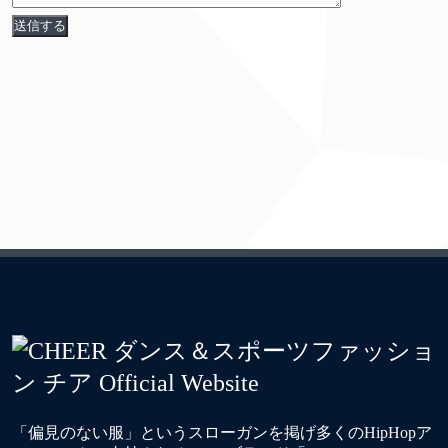
「偏見のない服」というスローガンを掲げ多くのHipHopア