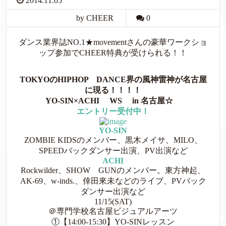
2014.11.05
by CHEER
0
ダンス業界誌NO.1★movementさんの豪華ワークショ
ップ参加でCHEER特典が受けられる！！
TOKYOのHIPHOP DANCE界の風神雷神が名古屋
に現る！！！！
YO-SIN×ACHI WS
in 名古屋☆
エントリー受付中！
YO-SIN
ZOMBIE KIDSのメンバー、黒木メイサ、MILO、
SPEEDバックダンサー出演、PV出演など
ACHI
Rockwilder、SHOW GUNのメンバー。東方神起、
AK-69、w-inds.、倖田來未などのライブ、PVバック
ダンサー出演など
11/15(SAT)
＠専門学校名古屋ビジュアルアーツ
①【14:00-15:30】YO-SINレッスン