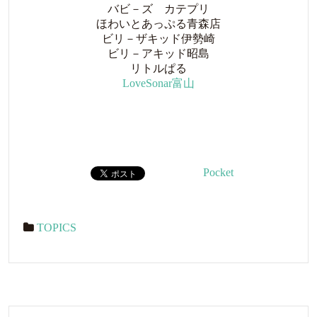
バビ－ズ カテプリ
ほわいとあっぷる青森店
ビリ－ザキッド伊勢崎
ビリ－アキッド昭島
リトルぱる
LoveSonar富山
Pocket
TOPICS