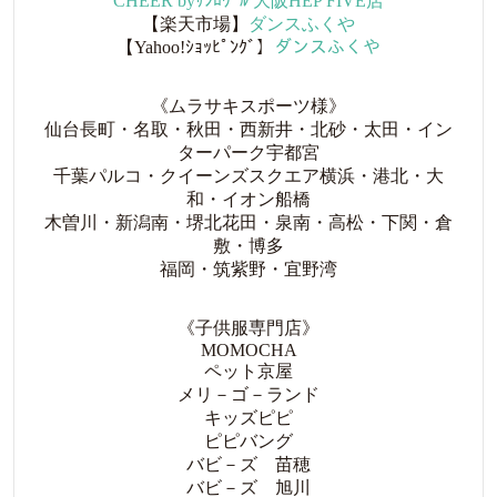
CHEER byｻﾝﾛﾜｰﾙ 大阪HEP FIVE店
【楽天市場】
ダンスふくや
【Yahoo!ｼｮｯﾋﾟﾝｸﾞ】
ダンスふくや
《ムラサキスポーツ様》
仙台長町・名取・秋田・西新井・北砂・太田・イン
ターパーク宇都宮
千葉パルコ・クイーンズスクエア横浜・港北・大
和・イオン船橋
木曽川・新潟南・堺北花田・泉南・高松・下関・倉
敷・博多
福岡・筑紫野・宜野湾
《子供服専門店》
MOMOCHA
ペット京屋
メリ－ゴ－ランド
キッズピピ
ピピバング
バビ－ズ 苗穂
バビ－ズ 旭川