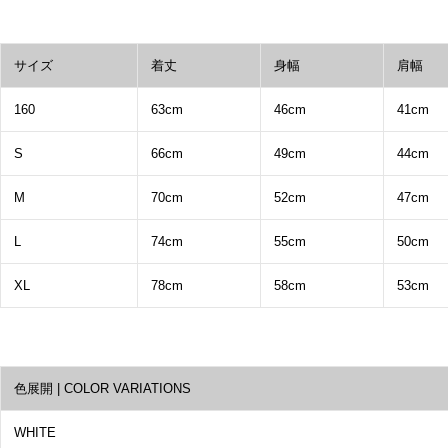
サイズ
着丈
身幅
肩幅
160
63cm
46cm
41cm
S
66cm
49cm
44cm
M
70cm
52cm
47cm
L
74cm
55cm
50cm
XL
78cm
58cm
53cm
色展開 | COLOR VARIATIONS
WHITE