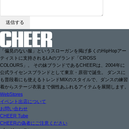
「偏見のない服」というスローガンを掲げ多くのHipHopアー
ティストに支持されるLAのブランド「CROSS
COLOURS」。 その妹ブランドであるCHEERは、2004年に
公式ライセンスブランドとして東京・原宿で誕生。 ダンスに
も普段着にも使えるトレンドMIXのスタイルで、ダンスの練習
着からステージ衣装まで個性あふれるアイテムを展開します。
WebStores
イベント出店について
お問い合わせ
CHEER Tube
CHEERの偽者にご注意ください