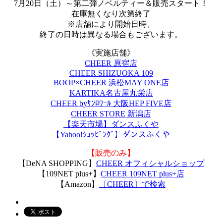
7月20日（土）～第二弾ノベルティー＆販売スタート！
在庫無くなり次第終了
※店舗により開始日時、
終了の日時は異なる場合もございます。
《実施店舗》
CHEER 原宿店
CHEER SHIZUOKA 109
BOOP×CHEER 浜松MAY ONE店
KARTIKA名古屋丸栄店
CHEER byｻﾝﾛﾜｰﾙ 大阪HEP FIVE店
CHEER STORE 新潟店
【楽天市場】
ダンスふくや
【Yahoo!ｼｮｯﾋﾟﾝｸﾞ】
ダンスふくや
【販売のみ】
【DeNA SHOPPING】
CHEER オフィシャルショップ
【109NET plus+】
CHEER 109NET plus+店
【Amazon】
〔CHEER〕で検索